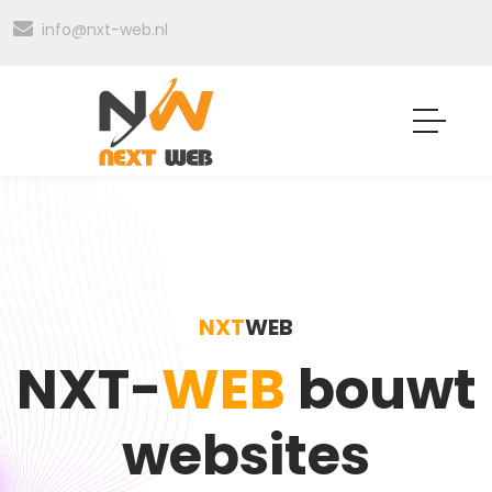
info@nxt-web.nl
NXT
WEB
NXT-
WEB
bouwt
websites