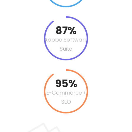
87%
Adobe Software
Suite
95%
E-Commerce /
SEO